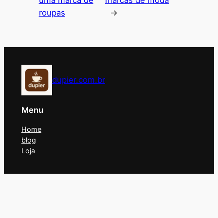
roupas
→
dupier.com.br
Menu
Home
blog
Loja