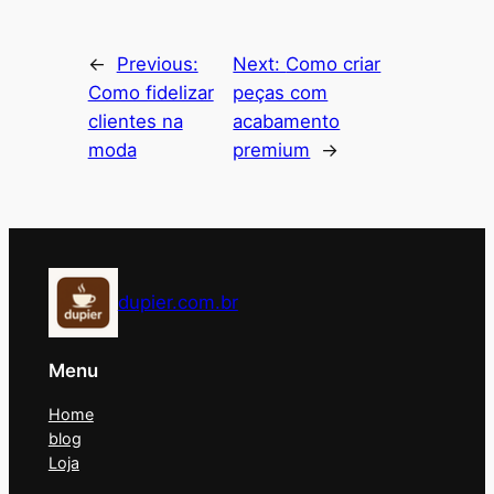
←
Previous:
Next:
Como criar
Como fidelizar
peças com
clientes na
acabamento
moda
premium
→
dupier.com.br
Menu
Home
blog
Loja