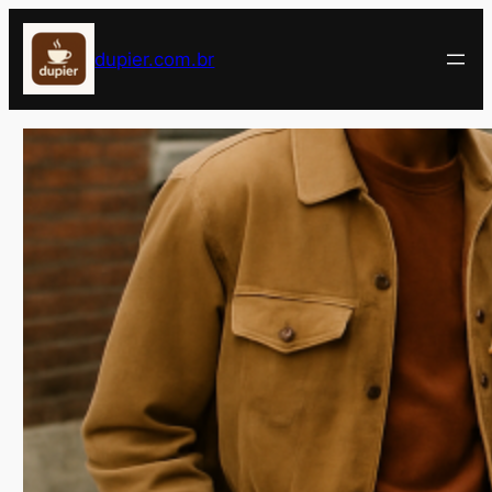
Pular
para
dupier.com.br
o
conteúdo