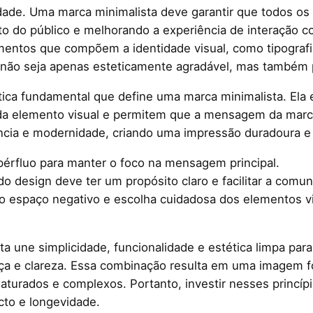
lidade. Uma marca minimalista deve garantir que todos
nto do público e melhorando a experiência de interação 
ntos que compõem a identidade visual, como tipografia,
não seja apenas esteticamente agradável, mas também pr
stica fundamental que define uma marca minimalista. Ela
da elemento visual e permitem que a mensagem da marca
gância e modernidade, criando uma impressão duradoura e 
pérfluo para manter o foco na mensagem principal.
 design deve ter um propósito claro e facilitar a comu
o espaço negativo e escolha cuidadosa dos elementos vis
 une simplicidade, funcionalidade e estética limpa par
ança e clareza. Essa combinação resulta em uma imagem f
turados e complexos. Portanto, investir nesses princíp
cto e longevidade.