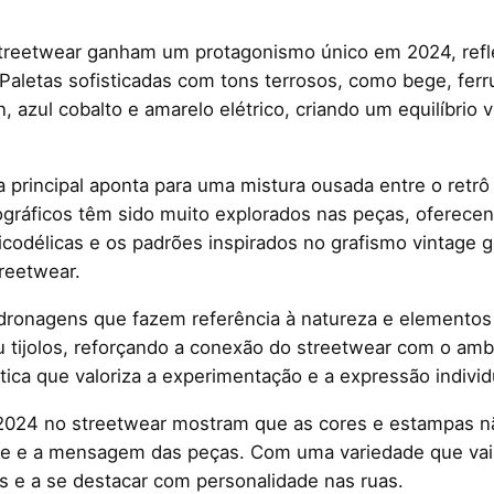
 streetwear ganham um protagonismo único em 2024, ref
. Paletas sofisticadas com tons terrosos, como bege, fe
 azul cobalto e amarelo elétrico, criando um equilíbrio 
 principal aponta para uma mistura ousada entre o ret
fográficos têm sido muito explorados nas peças, oferece
icodélicas e os padrões inspirados no grafismo vintage
reetwear.
adronagens que fazem referência à natureza e elementos
tijolos, reforçando a conexão do streetwear com o ambi
ca que valoriza a experimentação e a expressão individu
 2024 no streetwear mostram que as cores e estampas n
de e a mensagem das peças. Com uma variedade que vai d
es e a se destacar com personalidade nas ruas.