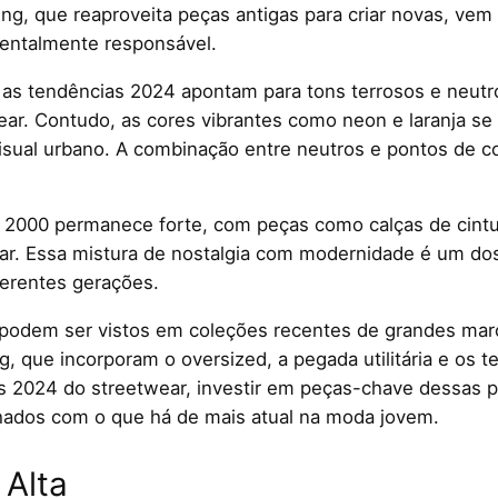
ing, que reaproveita peças antigas para criar novas, vem
ientalmente responsável.
, as tendências 2024 apontam para tons terrosos e neutr
ear. Contudo, as cores vibrantes como neon e laranja s
sual urbano. A combinação entre neutros e pontos de cor 
e 2000 permanece forte, com peças como calças de cintur
ear. Essa mistura de nostalgia com modernidade é um d
erentes gerações.
 podem ser vistos em coleções recentes de grandes m
 que incorporam o oversized, a pegada utilitária e os t
s 2024 do streetwear, investir em peças-chave dessas p
inhados com o que há de mais atual na moda jovem.
Alta