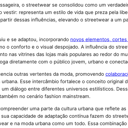
ssageira, o streetwear se consolidou como um verdadei
vestir: representa um estilo de vida que preza pela liber
partir dessas influências, elevando o streetwear a um p
uiu e se adaptou, incorporando
novos elementos, cortes 
o o conforto e o visual despojado. A influência do stre
anto nas vitrines das lojas mais populares ao redor do m
loga diretamente com o público jovem, urbano e conectad
luencia outras vertentes da moda, promovendo
colaboraç
 urbana. Esse intercâmbio fortalece o conceito original
o um diálogo entre diferentes universos estilísticos. De
também no cenário fashion mainstream.
ompreender uma parte da cultura urbana que reflete a
 sua capacidade de adaptação contínua fazem do stree
wear e na moda urbana como um todo. Essa combinação de